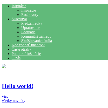
Inšpirácie
Inšpirácie
Rozhovory
Susedstvo
Predzáhradky
Upratovanie
Podujatia
Komunitné záhrady
Skrášľovanie okolia
Kde zohnať financie?
Časté otázky
Podporné inštitúcie
O nás
Hello world!
viac
všetky novinky