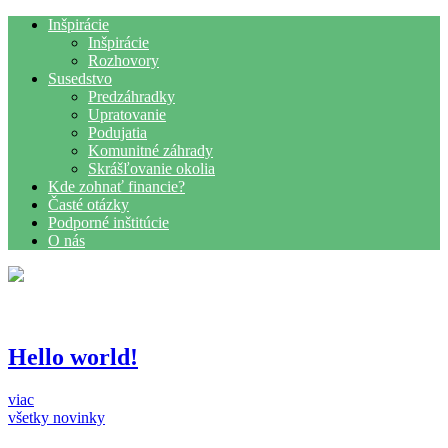
Inšpirácie
Inšpirácie
Rozhovory
Susedstvo
Predzáhradky
Upratovanie
Podujatia
Komunitné záhrady
Skrášľovanie okolia
Kde zohnať financie?
Časté otázky
Podporné inštitúcie
O nás
Hello world!
viac
všetky novinky