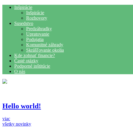
Inšpirácie
Inšpirácie
Rozhovory
Susedstvo
Predzáhradky
Upratovanie
Podujatia
Komunitné záhrady
Skrášľovanie okolia
Kde zohnať financie?
Časté otázky
Podporné inštitúcie
O nás
Hello world!
viac
všetky novinky