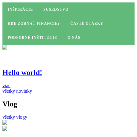
INŠPIRÁCIE
SUSEDSTVO
KDE ZOHNAŤ FINANCIE?
ČASTÉ OTÁZKY
PODPORNÉ INŠTITÚCIE
O NÁS
Hello world!
viac
všetky novinky
Vlog
všetky vlogy