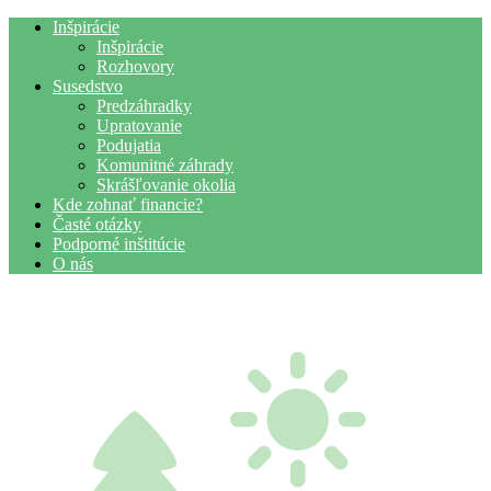
Inšpirácie
Inšpirácie
Rozhovory
Susedstvo
Predzáhradky
Upratovanie
Podujatia
Komunitné záhrady
Skrášľovanie okolia
Kde zohnať financie?
Časté otázky
Podporné inštitúcie
O nás